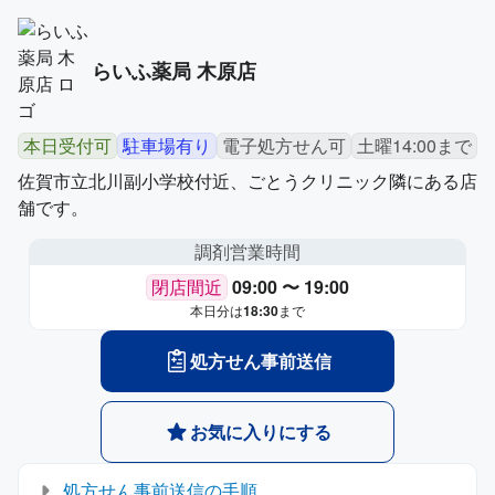
らいふ薬局 木原店
本日受付可
駐車場有り
電子処方せん可
土曜14:00まで
佐賀市立北川副小学校付近、ごとうクリニック隣にある店
舗です。
調剤営業時間
閉店間近
09:00 〜 19:00
本日分は
18:30
まで
処方せん事前送信
お気に入りにする
処方せん事前送信の手順