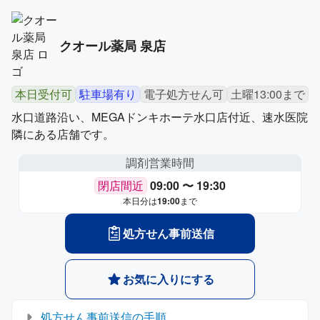
クオール薬局 泉店
本日受付可
駐車場有り
電子処方せん可
土曜13:00まで
水口道路沿い、MEGAドンキホーテ水口店付近、速水医院
隣にある店舗です。
調剤営業時間
閉店間近
09:00 〜 19:30
本日分は
19:00
まで
処方せん事前送信
お気に入りにする
処方せん事前送信の手順