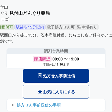
見付山どんぐり薬局
日受付可
駅徒歩15分以内
電子処方せん可
駐車場有り
駅西口から徒歩15分。茨木病院付近、むらにし皮フ科向かい
舗です。
調剤営業時間
閉店間近
09:00 〜 19:00
本日分は
18:30
まで
処方せん事前送信
お気に入りにする
処方せん事前送信の手順