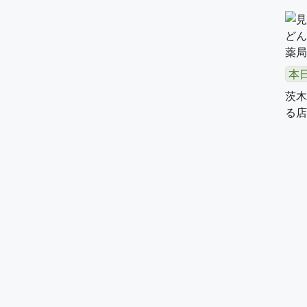
本
茨木
る店