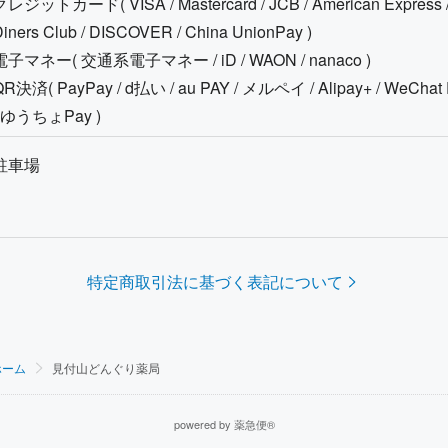
クレジットカード(
VISA / Mastercard / JCB / American Express 
iners Club / DISCOVER / China UnionPay
)
電子マネー(
交通系電子マネー / iD / WAON / nanaco
)
QR決済(
PayPay / d払い / au PAY / メルペイ / Alipay+ / WeChat
/ ゆうちょPay
)
駐車場
特定商取引法に基づく表記について
ホーム
見付山どんぐり薬局
powered by 薬急便®