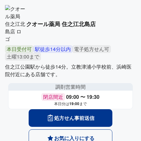
クオール薬局 住之江北島店
本日受付可
駅徒歩14分以内
電子処方せん可
土曜13:00まで
住之江公園駅から徒歩14分。立教津浦小学校前、浜崎医
院付近にある店舗です。
調剤営業時間
閉店間近
09:00 〜 19:30
本日分は
19:00
まで
処方せん事前送信
お気に入りにする