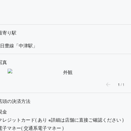
最寄り駅
日豊線「中津駅」
写真
1
/
1
店頭の決済方法
現金
クレジットカード(
あり ※詳細は店舗に直接ご確認ください
)
電子マネー(
交通系電子マネー
)