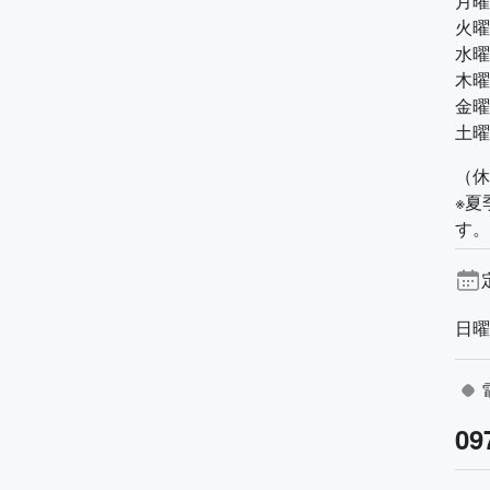
月曜 
火曜 
水曜 
木曜 
金曜 
土曜 
（休
※夏
す。
日曜
09